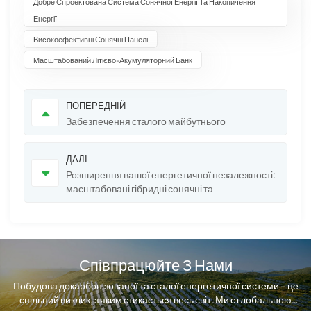
Добре Спроектована Система Сонячної Енергії Та Накопичення
Енергії
Високоефективні Сонячні Панелі
Масштабований Літієво-Акумуляторний Банк
ПОПЕРЕДНІЙ
Забезпечення сталого майбутнього
ДАЛІ
Розширення вашої енергетичної незалежності:
масштабовані гібридні сонячні та
накопичувальні рішення потужністю 5-30 кВт
від Sunrange Energy
Співпрацюйте З Нами
Побудова декарбонізованої та сталої енергетичної системи – це
спільний виклик, з яким стикається весь світ. Ми є глобальною