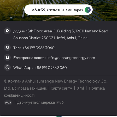
компанією з виробництва сонячних модулів.
Зв&#39;яжіться З Нами Зараз
додати : 8th Floor, Area G, Building 3, 1201 Huafeng Road
Shushan District,230031 Hefei, Anhui, China
Тел :
+86 199 0966 3060
Електронна пошта :
info@sunrangeenergy.com
WhatsApp :
+86 199 0966 3060
© Компанія Anhui sunrange New Energy Technology Co.,
Ltd. Всі права захищені. |
Карта сайту
|
Xml
|
Політика
конфіденційності
Підтримується мережа IPv6