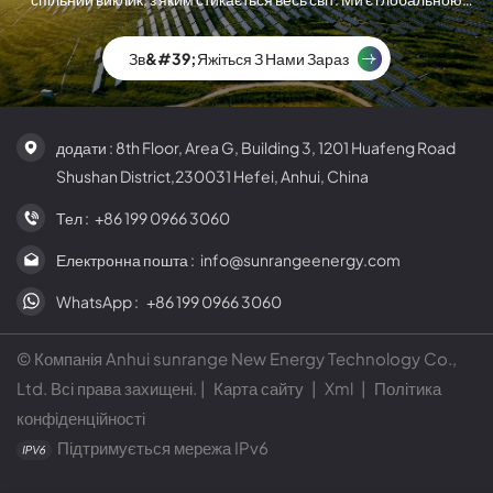
компанією з виробництва сонячних модулів.
Зв&#39;яжіться З Нами Зараз
додати : 8th Floor, Area G, Building 3, 1201 Huafeng Road
Shushan District,230031 Hefei, Anhui, China
Тел :
+86 199 0966 3060
Електронна пошта :
info@sunrangeenergy.com
WhatsApp :
+86 199 0966 3060
© Компанія Anhui sunrange New Energy Technology Co.,
Ltd. Всі права захищені. |
Карта сайту
|
Xml
|
Політика
конфіденційності
Підтримується мережа IPv6