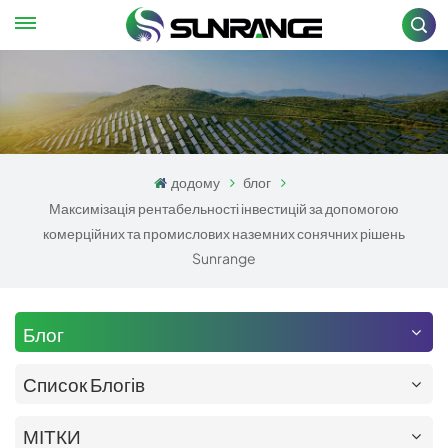
додому
блог
Максимізація рентабельності інвестицій за допомогою
комерційних та промислових наземних сонячних рішень
Sunrange
Блог
Список Блогів
МІТКИ