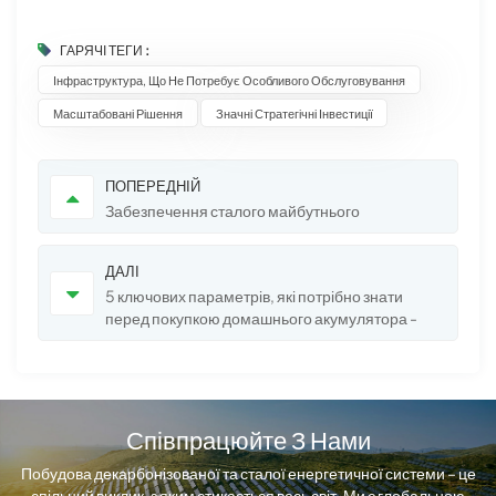
ГАРЯЧІ ТЕГИ :
Інфраструктура, Що Не Потребує Особливого Обслуговування
Масштабовані Рішення
Значні Стратегічні Інвестиції
ПОПЕРЕДНІЙ
Забезпечення сталого майбутнього
ДАЛІ
5 ключових параметрів, які потрібно знати
перед покупкою домашнього акумулятора -
посібник від Sunrange
Співпрацюйте З Нами
Побудова декарбонізованої та сталої енергетичної системи – це
спільний виклик, з яким стикається весь світ. Ми є глобальною