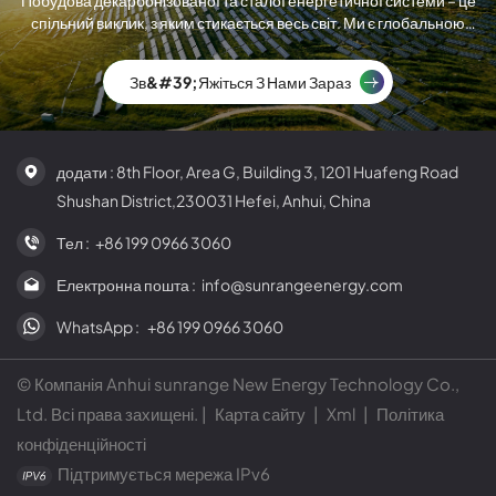
Побудова декарбонізованої та сталої енергетичної системи – це
спільний виклик, з яким стикається весь світ. Ми є глобальною
компанією з виробництва сонячних модулів.
Зв&#39;яжіться З Нами Зараз
додати : 8th Floor, Area G, Building 3, 1201 Huafeng Road
Shushan District,230031 Hefei, Anhui, China
Тел :
+86 199 0966 3060
Електронна пошта :
info@sunrangeenergy.com
WhatsApp :
+86 199 0966 3060
© Компанія Anhui sunrange New Energy Technology Co.,
Ltd. Всі права захищені. |
Карта сайту
|
Xml
|
Політика
конфіденційності
Підтримується мережа IPv6