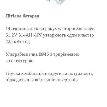
Літієва батарея
14 одиниць літієвих акумуляторів Sunrange
51.2V 314AH -HV утворюють один кластер
225 кВт-год
Ультрабезпечна BMS з трирівневою
архітектурою
Гнучка комбінація напруги та потужності,
підходить для всіх типів інверторів