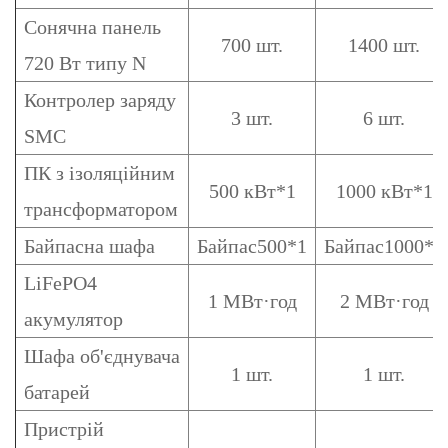
Сонячна панель
700 шт.
1400 шт.
720 Вт типу N
Контролер заряду
3 шт.
6 шт.
SMC
ПК з ізоляційним
500 кВт*1
1000 кВт*1
трансформатором
Байпасна шафа
Байпас500*1
Байпас1000*1
LiFePO4
1 МВт·год
2 МВт·год
акумулятор
Шафа об'єднувача
1 шт.
1 шт.
батарей
Пристрій