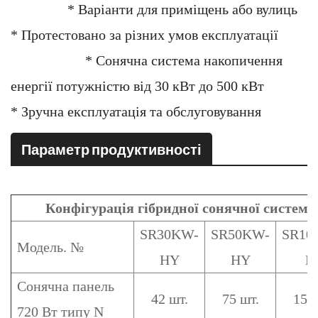
* Варіанти для приміщень або вулиць
* Протестовано за різних умов експлуатації
* Сонячна система накопичення
енергії потужністю від 30 кВт до 500 кВт
* Зручна експлуатація та обслуговування
Параметр продуктивності
Конфігурація гібридної сонячної системи
SR30KW-
SR50KW-
SR10
Модель. №
HY
HY
H
Сонячна панель
42 шт.
75 шт.
150 
720 Вт типу N