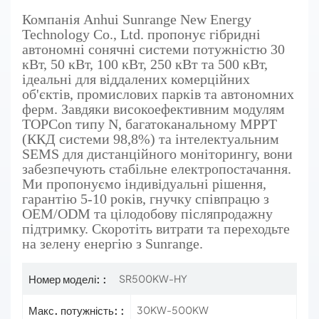
Компанія Anhui Sunrange New Energy
Technology Co., Ltd. пропонує гібридні
автономні сонячні системи потужністю 30
кВт, 50 кВт, 100 кВт, 250 кВт та 500 кВт,
ідеальні для віддалених комерційних
об'єктів, промислових парків та автономних
ферм. Завдяки високоефективним модулям
TOPCon типу N, багатоканальному MPPT
(ККД системи 98,8%) та інтелектуальним
SEMS для дистанційного моніторингу, вони
забезпечують стабільне електропостачання.
Ми пропонуємо індивідуальні рішення,
гарантію 5-10 років, гнучку співпрацю з
OEM/ODM та цілодобову післяпродажну
підтримку. Скоротіть витрати та переходьте
на зелену енергію з Sunrange.
Номер моделі: :
SR500KW-HY
Макс. потужність: :
30KW-500KW