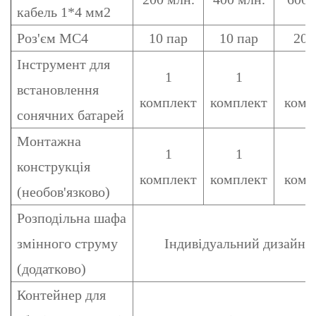
кабель 1*4 мм2
Роз'єм MC4
10 пар
10 пар
20 
Інструмент для
1
1
встановлення
комплект
комплект
комп
сонячних батарей
Монтажна
1
1
конструкція
комплект
комплект
комп
(необов'язково)
Розподільна шафа
змінного струму
Індивідуальний дизайн в
(додатково)
Контейнер для