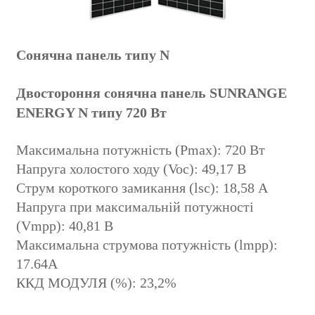
Сонячна панель типу N
Двостороння сонячна панель SUNRANGE
ENERGY N типу 720 Вт
Максимальна потужність (Pmax): 720 Вт
Напруга холостого ходу (Voc): 49,17 В
Струм короткого замикання (lsc): 18,58 А
Напруга при максимальній потужності
(Vmpp): 40,81 В
Максимальна струмова потужність (lmpp):
17.64A
ККД МОДУЛЯ (%): 23,2%