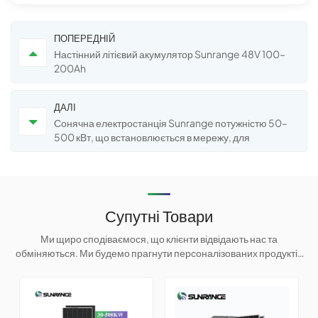
ПОПЕРЕДНІЙ
Настінний літієвий акумулятор Sunrange 48V 100–
200Ah
ДАЛІ
Сонячна електростанція Sunrange потужністю 50–
500 кВт, що встановлюється в мережу, для
комерційних та промислових проектів
Супутні Товари
Ми щиро сподіваємося, що клієнти відвідають нас та
обміняються. Ми будемо прагнути персоналізованих продуктів
для клієнтів, щоб допомогти їм завоювати ринок та досягти
безпрограшної ситуації.