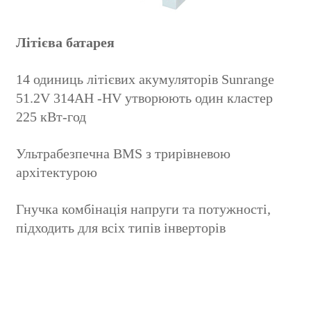
Літієва батарея
14 одиниць літієвих акумуляторів Sunrange
51.2V 314AH -HV утворюють один кластер
225 кВт-год
Ультрабезпечна BMS з трирівневою
архітектурою
Гнучка комбінація напруги та потужності,
підходить для всіх типів інверторів