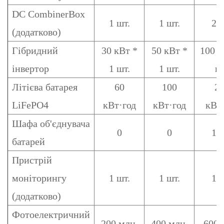
DC CombinerBox
1 шт.
1 шт.
2 ш
(додатково)
Гібридний
30 кВт *
50 кВт *
100 
інвертор
1 шт.
1 шт.
шт
Літієва батарея
60
100
2
LiFePO4
кВт·год
кВт·год
кВт
Шафа об'єднувача
0
0
1 ш
батарей
Пристрій
моніторингу
1 шт.
1 шт.
1 ш
(додатково)
Фотоелектричний
200 млн.
400 млн.
600 