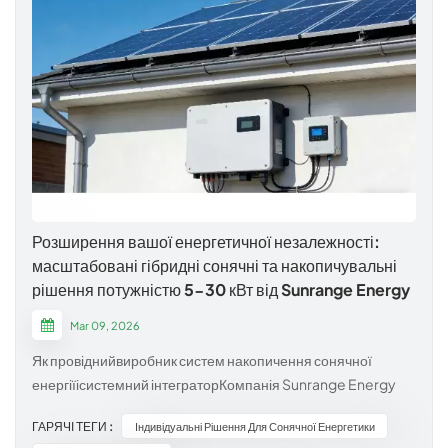
Розширення вашої енергетичної незалежності:
масштабовані гібридні сонячні та накопичувальні
рішення потужністю 5-30 кВт від Sunrange Energy
Mar 09, 2026
Як провіднийвиробник систем накопичення сонячної
енергіїісистемний інтеграторКомпанія Sunrange Energy
прагне забезпечити стале майбутнє для домівок та малого
ГАРЯЧІ ТЕГИ :
Індивідуальні Рішення Для Сонячної Енергетики
бізнесу в усьому світі. Ми розуміємо, що перехід на