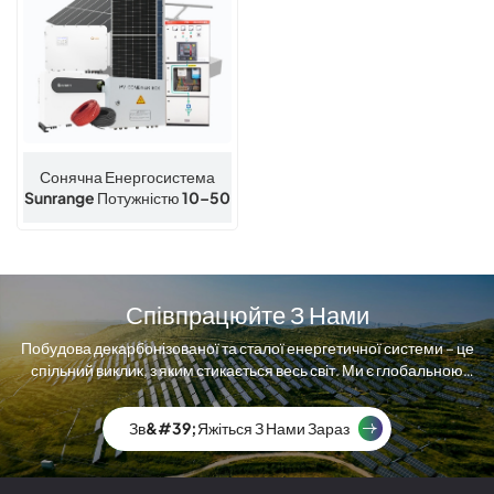
Сонячна Енергосистема
Sunrange Потужністю 10–50
КВт, Що Встановлюється В
Мережу
Співпрацюйте З Нами
Побудова декарбонізованої та сталої енергетичної системи – це
спільний виклик, з яким стикається весь світ. Ми є глобальною
компанією з виробництва сонячних модулів.
Зв&#39;яжіться З Нами Зараз