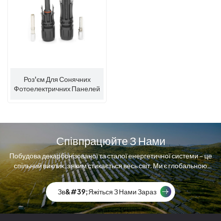
Роз'єм Для Сонячних
Фотоелектричних Панелей
Sunrange 1000V 1500V
Співпрацюйте З Нами
Побудова декарбонізованої та сталої енергетичної системи – це
спільний виклик, з яким стикається весь світ. Ми є глобальною
компанією з виробництва сонячних модулів.
Зв&#39;яжіться З Нами Зараз