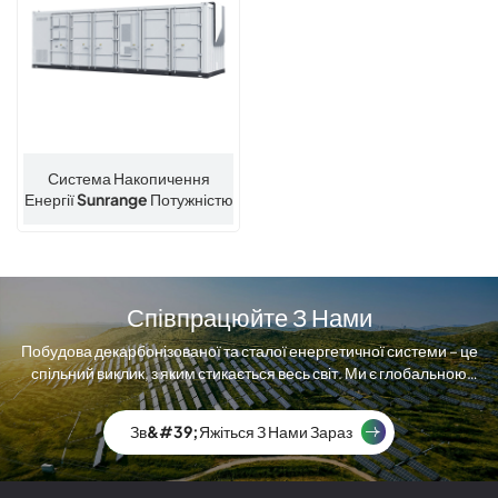
Система Накопичення
Енергії Sunrange Потужністю
2,5 МВт / 5 МВт·год Для
Комунальних Потреб
Співпрацюйте З Нами
Побудова декарбонізованої та сталої енергетичної системи – це
спільний виклик, з яким стикається весь світ. Ми є глобальною
компанією з виробництва сонячних модулів.
Зв&#39;яжіться З Нами Зараз